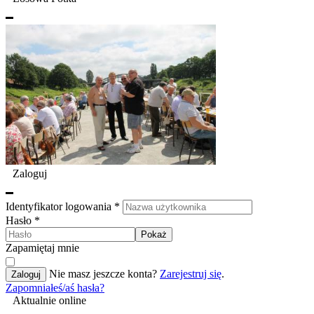
Zaloguj
Identyfikator logowania
*
Hasło
*
Pokaż
Zapamiętaj mnie
Nie masz jeszcze konta?
Zarejestruj się
.
Zaloguj
Zapomniałeś/aś hasła?
Aktualnie online