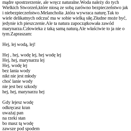
mądre spostrzerzenie, ale wręcz naturalne.Woda należy do tych
Wielkich Stworzeń,które niosą ze sobą zarówno bezpieczeństwo jak
i niebezpieczeństwo.Melancholia ,która wywraca naturę.Tak to
wiele delikatnych odczuć ma w sobie wielką siłę.Złudne może być,
jedynie ich pieszczenie.Ale ta natura zapoczątkowała zawód
marynarza.Człowieka z taką samą naturą.Ale właściwie to ja nie o
tym.Zapraszam:
Hej, lej wodą, lej!
Hej , hej, wodę lej, hej wodę lej
Hej, hej, marynarzu lej
Hej, wodę lej
bez lania wody
nikt nie jest młody
choć lanie wody
nie jest bez szkody
hej, hej, marynarzu hej
Gdy lejesz wodę
odkręcasz kran
uważaj pan
na rzeki stan
bo masz tą wodę
zawsze pod spodem