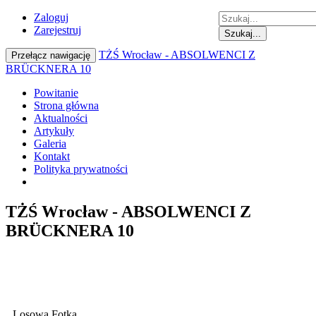
Zaloguj
Zarejestruj
Szukaj...
TŻŚ Wrocław - ABSOLWENCI Z
Przełącz nawigację
BRÜCKNERA 10
Powitanie
Strona główna
Aktualności
Artykuły
Galeria
Kontakt
Polityka prywatności
TŻŚ Wrocław - ABSOLWENCI Z
BRÜCKNERA 10
Losowa Fotka