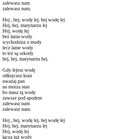
zalewasz nam
zalewasz nam.
Hej , hej, wodę lej, hej wodę lej
Hej, hej, marynarzu lej
Hej, wodę lej
bez lania wody
wychodzisz z mody
lecz lanie wody
to też są szkody
hej, hej, marynarzu hej.
Gdy lejesz wodę
odkręcasz kran
uważaj pan
na morza stan
bo masz tą wodę
zawsze pod spodem
zalewasz nam
zalewasz nam.
Hej , hej, wodę lej, hej wodę lej
Hej, hej, marynarzu lej
Hej, wodę lej
łączą już wody