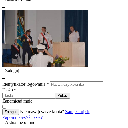
Zaloguj
Identyfikator logowania
*
Hasło
*
Pokaż
Zapamiętaj mnie
Nie masz jeszcze konta?
Zarejestruj się
.
Zaloguj
Zapomniałeś/aś hasła?
Aktualnie online