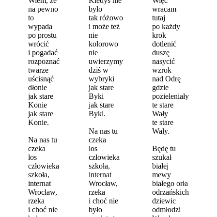
Wiem, że
Kiedyś nie
Więc
na pewno
było
wracam
to
tak różowo
tutaj
wypada
i może też
po każdy
po prostu
nie
krok
wrócić
kolorowo
dotlenić
i pogadać
nie
duszę
rozpoznać
uwierzymy
nasycić
twarze
dziś w
wzrok
uścisnąć
wybryki
nad Odrę
dłonie
jak stare
gdzie
jak stare
Byki
pozieleniały
Konie
jak stare
te stare
jak stare
Byki.
Wały
Konie.
te stare
Na nas tu
Wały.
Na nas tu
czeka
czeka
los
Będę tu
los
człowieka
szukał
człowieka
szkoła,
białej
szkoła,
internat
mewy
internat
Wrocław,
białego orła
Wrocław,
rzeka
odrzańskich
rzeka
i choć nie
dziewic
i choć nie
było
odmłodzi