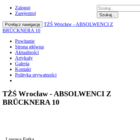
Zaloguj
Zarejestruj
Szukaj...
TŻŚ Wrocław - ABSOLWENCI Z
Przełącz nawigację
BRÜCKNERA 10
Powitanie
Strona główna
Aktualności
Artykuły
Galeria
Kontakt
Polityka prywatności
TŻŚ Wrocław - ABSOLWENCI Z
BRÜCKNERA 10
Losowa Fotka