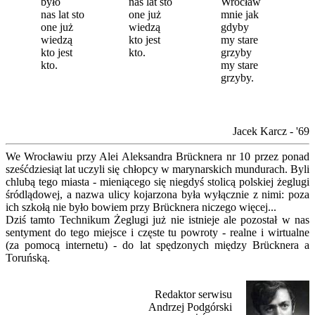
było
nas lat sto
Wrocław
nas lat sto
one już
mnie jak
one już
wiedzą
gdyby
wiedzą
kto jest
my stare
kto jest
kto.
grzyby
kto.
my stare
grzyby.
Jacek Karcz - '69
We Wrocławiu przy Alei Aleksandra Brücknera nr 10 przez ponad
sześćdziesiąt lat uczyli się chłopcy w marynarskich mundurach. Byli
chlubą tego miasta - mieniącego się niegdyś stolicą polskiej żeglugi
śródlądowej, a nazwa ulicy kojarzona była wyłącznie z nimi: poza
ich szkołą nie było bowiem przy Brücknera niczego więcej...
Dziś tamto Technikum Żeglugi już nie istnieje ale pozostał w nas
sentyment do tego miejsce i częste tu powroty - realne i wirtualne
(za pomocą internetu) - do lat spędzonych między Brücknera a
Toruńską.
Redaktor serwisu
Andrzej Podgórski