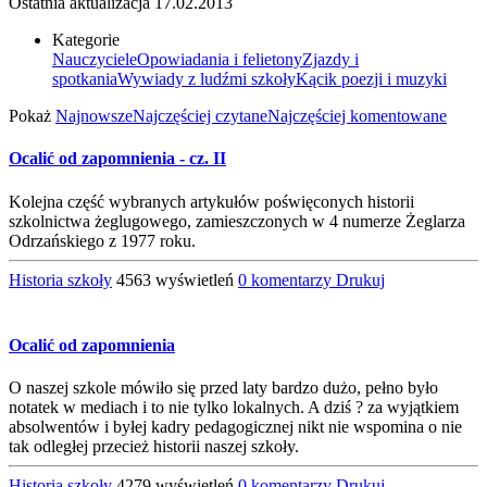
Ostatnia aktualizacja
17.02.2013
Kategorie
Nauczyciele
Opowiadania i felietony
Zjazdy i
spotkania
Wywiady z ludźmi szkoły
Kącik poezji i muzyki
Pokaż
Najnowsze
Najczęściej czytane
Najczęściej komentowane
Ocalić od zapomnienia - cz. II
Kolejna część wybranych artykułów poświęconych historii
szkolnictwa żeglugowego, zamieszczonych w 4 numerze Żeglarza
Odrzańskiego z 1977 roku.
Historia szkoły
4563 wyświetleń
0 komentarzy
Drukuj
Ocalić od zapomnienia
O naszej szkole mówiło się przed laty bardzo dużo, pełno było
notatek w mediach i to nie tylko lokalnych. A dziś ? za wyjątkiem
absolwentów i byłej kadry pedagogicznej nikt nie wspomina o nie
tak odległej przecież historii naszej szkoły.
Historia szkoły
4279 wyświetleń
0 komentarzy
Drukuj