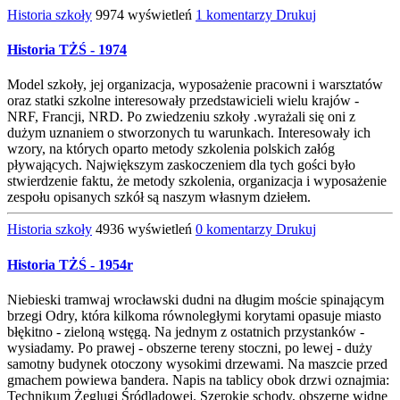
Historia szkoły
9974 wyświetleń
1 komentarzy
Drukuj
Historia TŻŚ - 1974
Model szkoły, jej organizacja, wyposażenie pracowni i warsztatów
oraz statki szkolne interesowały przedstawicieli wielu krajów -
NRF, Francji, NRD. Po zwiedzeniu szkoły .wyrażali się oni z
dużym uznaniem o stworzonych tu warunkach. Interesowały ich
wzory, na których oparto metody szkolenia polskich załóg
pływających. Największym zaskoczeniem dla tych gości było
stwierdzenie faktu, że metody szkolenia, organizacja i wyposażenie
zespołu opisanych szkół są naszym własnym dziełem.
Historia szkoły
4936 wyświetleń
0 komentarzy
Drukuj
Historia TŻŚ - 1954r
Niebieski tramwaj wrocławski dudni na długim moście spinającym
brzegi Odry, która kilkoma równoległymi korytami opasuje miasto
błękitno - zieloną wstęgą. Na jednym z ostatnich przystanków -
wysiadamy. Po prawej - obszerne tereny stoczni, po lewej - duży
samotny budynek otoczony wysokimi drzewami. Na maszcie przed
gmachem powiewa bandera. Napis na tablicy obok drzwi oznajmia:
Technikum Żeglugi Śródlądowej. Szerokie schody, obszerne widne