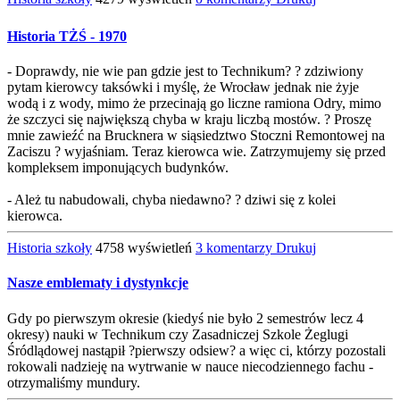
Historia TŻŚ - 1970
- Doprawdy, nie wie pan gdzie jest to Technikum? ? zdziwiony
pytam kierowcy taksówki i myślę, że Wrocław jednak nie żyje
wodą i z wody, mimo że przecinają go liczne ramiona Odry, mimo
że szczyci się największą chyba w kraju liczbą mostów. ? Proszę
mnie zawieźć na Brucknera w siąsiedztwo Stoczni Remontowej na
Zaciszu ? wyjaśniam. Teraz kierowca wie. Zatrzymujemy się przed
kompleksem imponujących budynków.
- Ależ tu nabudowali, chyba niedawno? ? dziwi się z kolei
kierowca.
Historia szkoły
4758 wyświetleń
3 komentarzy
Drukuj
Nasze emblematy i dystynkcje
Gdy po pierwszym okresie (kiedyś nie było 2 semestrów lecz 4
okresy) nauki w Technikum czy Zasadniczej Szkole Żeglugi
Śródlądowej nastąpił ?pierwszy odsiew? a więc ci, którzy pozostali
rokowali nadzieję na wytrwanie w nauce niecodziennego fachu -
otrzymaliśmy mundury.