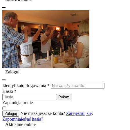
Zaloguj
Identyfikator logowania
*
Hasło
*
Pokaż
Zapamiętaj mnie
Nie masz jeszcze konta?
Zarejestruj się
.
Zaloguj
Zapomniałeś/aś hasła?
Aktualnie online