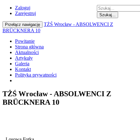
Zaloguj
Zarejestruj
Szukaj...
TŻŚ Wrocław - ABSOLWENCI Z
Przełącz nawigację
BRÜCKNERA 10
Powitanie
Strona główna
Aktualności
Artykuły
Galeria
Kontakt
Polityka prywatności
TŻŚ Wrocław - ABSOLWENCI Z
BRÜCKNERA 10
Losowa Fotka