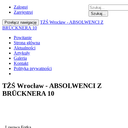
Zaloguj
Zarejestruj
Szukaj...
TŻŚ Wrocław - ABSOLWENCI Z
Przełącz nawigację
BRÜCKNERA 10
Powitanie
Strona główna
Aktualności
Artykuły
Galeria
Kontakt
Polityka prywatności
TŻŚ Wrocław - ABSOLWENCI Z
BRÜCKNERA 10
Losowa Fotka