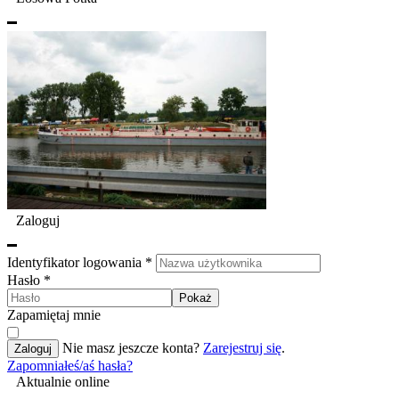
Zaloguj
Identyfikator logowania
*
Hasło
*
Pokaż
Zapamiętaj mnie
Nie masz jeszcze konta?
Zarejestruj się
.
Zaloguj
Zapomniałeś/aś hasła?
Aktualnie online