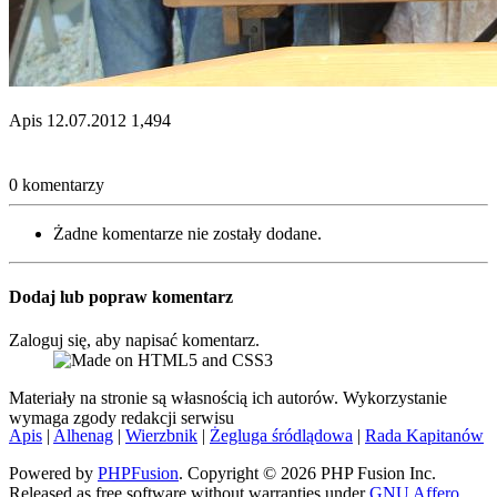
Apis
12.07.2012
1,494
0 komentarzy
Żadne komentarze nie zostały dodane.
Dodaj lub popraw komentarz
Zaloguj się, aby napisać komentarz.
Materiały na stronie są własnością ich autorów. Wykorzystanie
wymaga zgody redakcji serwisu
Apis
|
Alhenag
|
Wierzbnik
|
Żegluga śródlądowa
|
Rada Kapitanów
Powered by
PHPFusion
. Copyright © 2026 PHP Fusion Inc.
Released as free software without warranties under
GNU Affero