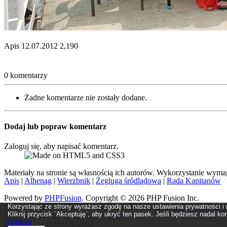
Apis
12.07.2012
2,190
0 komentarzy
Żadne komentarze nie zostały dodane.
Dodaj lub popraw komentarz
Zaloguj się, aby napisać komentarz.
Materiały na stronie są własnością ich autorów. Wykorzystanie wyma
Apis
|
Alhenag
|
Wierzbnik
|
Żegluga śródlądowa
|
Rada Kapitanów
Powered by
PHPFusion
. Copyright © 2026 PHP Fusion Inc.
Korzystając ze strony wyrażasz zgodę na nasze ustawienia prywatności i 
Released as free software without warranties under
GNU Affero GPL
Kliknij przycisk `Akceptuję`, aby ukryć ten pasek. Jeśli będziesz nadal k
Septenary Theme by
Craig
and
Chan
Cookies
1.973.431 unikalnych wizyt