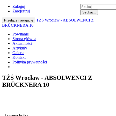
Zaloguj
Zarejestruj
Szukaj...
TŻŚ Wrocław - ABSOLWENCI Z
Przełącz nawigację
BRÜCKNERA 10
Powitanie
Strona główna
Aktualności
Artykuły
Galeria
Kontakt
Polityka prywatności
TŻŚ Wrocław - ABSOLWENCI Z
BRÜCKNERA 10
Losowa Fotka