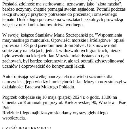
Posiadał zdolność majsterkowania, uznawany jako "złota rączka",
bardzo uczynny, chętnie pomagał swoim sąsiadom. Potrafił podczas
lekcji stworzyć przybory potrzebne do prezentacji omawianego
tematu. Dość długo pracował na warsztatach szkolnych prowadząc
zajęcia z uczniami z budownictwa wodnego.
W swojej książce Stanisław Maria Szczepański pt. "Wspomnienia
marynarskiego mundurka. Opowieści morskie i śródlądowe" opisał
profesora TŻŚ pod pseudonimem John Silver. Uczniowie robili
sobie żarty na lekcjach, jednak w dozwolonych granicach, nieraz
było wesoło na lekcjach. Jan Muzyka miał dystans do tych
zachowań, był bardzo tolerancyjny, ale też potrafił zdyscyplinować
uczniów i doprowadzić do kontynuacji lekcji.
Autor opisując sylwetkę nauczyciela ma wielki szacunek dla
nauczyciela, jego wiedzy i umiejętności. Jan Muzyka uczestniczył w
działalności Bractwa Mokrego Pokładu.
Pogrzeb odbędzie się 10 maja (piątek) 2024 r. o godz. 13,00 na
Cmentarzu Komunalnym przy ul. Kiełczowskiej 90, Wrocław - Psie
Pole.
Rodzinie i Jego najbliższym składamy wyrazy głębokiego
współczucia.
CZEŚĆ JEGO PAMIĘCI!