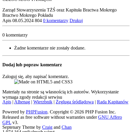
Zarząd Stowarzyszenia TŻŚ oraz Kapituła Bractwa Mokrego
Bractwo Mokrego Pokładu
Apis
08.05.2024
804
0 komentarzy
Drukuj
0 komentarzy
Żadne komentarze nie zostały dodane.
Dodaj lub popraw komentarz
Zaloguj się, aby napisać komentarz.
Materiały na stronie są własnością ich autorów. Wykorzystanie
wymaga zgody redakcji serwisu
Apis
|
Alhenag
|
Wierzbnik
|
Żegluga śródlądowa
|
Rada Kapitanów
Powered by
PHPFusion
. Copyright © 2026 PHP Fusion Inc.
Released as free software without warranties under
GNU Affero
GPL
v3.
Septenary Theme by
Craig
and
Chan
1.974.164 unikalnych wizyt