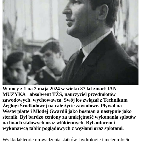
W nocy z 1 na 2 maja 2024 w wieku 87 lat zmarł JAN
MUZYKA - absolwent TŻŚ, nauczyciel przedmiotów
zawodowych, wychowawca. Swój los związał z Technikum
Żeglugi Śródlądowej na całe życie zawodowe. Pływał na
Westerplatte i Młodej Gwardii jako bosman a następnie jako
sternik. Był bardzo ceniony za umiejętność wykonania splotów
na linach stalowych oraz włókiennych. Był autorem i
wykonawcą tablic poglądowych z węzłami oraz splotami.
Wykładał teorię prowadzenia statków, hydrologię i meteorologię.