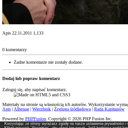
Apis
22.11.2011
1,133
0 komentarzy
Żadne komentarze nie zostały dodane.
Dodaj lub popraw komentarz
Zaloguj się, aby napisać komentarz.
Materiały na stronie są własnością ich autorów. Wykorzystanie wyma
Apis
|
Alhenag
|
Wierzbnik
|
Żegluga śródlądowa
|
Rada Kapitanów
Powered by
PHPFusion
. Copyright © 2026 PHP Fusion Inc.
Korzystając ze strony wyrażasz zgodę na nasze ustawienia prywatności i 
Released as free software without warranties under
GNU Affero GPL
Kliknij przycisk `Akceptuję`, aby ukryć ten pasek. Jeśli będziesz nadal k