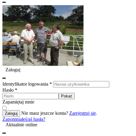
Zaloguj
Identyfikator logowania
*
Hasło
*
Pokaż
Zapamiętaj mnie
Nie masz jeszcze konta?
Zarejestruj się
.
Zaloguj
Zapomniałeś/aś hasła?
Aktualnie online