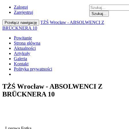
Zaloguj
Zarejestruj
Szukaj...
TŻŚ Wrocław - ABSOLWENCI Z
Przełącz nawigację
BRÜCKNERA 10
Powitanie
Strona główna
Aktualności
Artykuły
Galeria
Kontakt
Polityka prywatności
TŻŚ Wrocław - ABSOLWENCI Z
BRÜCKNERA 10
Losowa Fotka