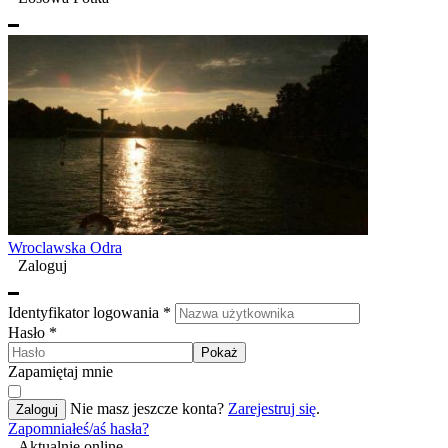
Wroclawska Odra
Zaloguj
Identyfikator logowania
*
Hasło
*
Pokaż
Zapamiętaj mnie
Nie masz jeszcze konta?
Zarejestruj się
.
Zaloguj
Zapomniałeś/aś hasła?
Aktualnie online