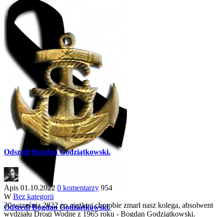
Odszedł Bogdan Godziątkowski.
Apis
01.10.2022
0 komentarzy
954
W
Bez kategorii
30 września 2022 po ciężkiej chorobie zmarł nasz kolega, absolwent
Odszedł Bogdan Godziątkowski.
wydziału Drogi Wodne z 1965 roku - Bogdan Godziątkowski.