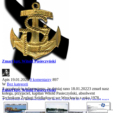
Zmarł kpt. Witold Pasieczyński
Apis
19.01.2023
0 komentarzy
897
W
Bez kategorii
Z przykrością informujemy, że dzisiaj rano 18.01.20223 zmarł nasz
Zmarł kpt. Witold Pasieczyński
kolega, przyjaciel, kapitan Witold Pasieczyński, absolwent
Technikum Żeglugi Śródlądowej we Wrocławiu z roku 1978.
Z przykrością informujemy, że dzisiaj rano 18.01.20223 zmarł nasz
kolega, przyjaciel, kapitan Witold Pasieczyński, absolwent...