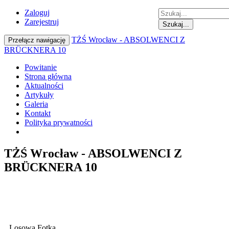
Zaloguj
Zarejestruj
Szukaj...
TŻŚ Wrocław - ABSOLWENCI Z
Przełącz nawigację
BRÜCKNERA 10
Powitanie
Strona główna
Aktualności
Artykuły
Galeria
Kontakt
Polityka prywatności
TŻŚ Wrocław - ABSOLWENCI Z
BRÜCKNERA 10
Losowa Fotka