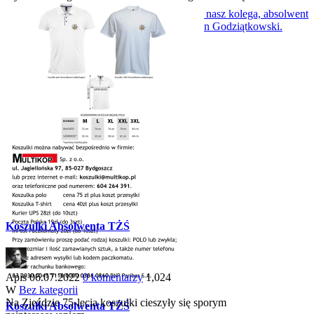
30 września 2022 po ciężkiej chorobie zmarł nasz kolega, absolwent
wydziału Drogi Wodne z 1965 roku - Bogdan Godziątkowski.
Koszulki Absolwenta TŻŚ
Apis
06.07.2022
0 komentarzy
1,024
W
Bez kategorii
Na Zjeździe 75-lecia koszulki cieszyły się sporym
Koszulki Absolwenta TŻŚ