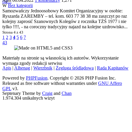
Apis
06.04.2022
1 komentarzy
1,271
raz...
W
Bez kategorii
Samozwańczy Jednoosobowy Komitet Organizacyjny w osobie:
Ryszarda ZAREMBY – tel. kom. 603 77 38 38 ma zaszczyt po raz
kolejny zaprosić Szanownych Kolegów z rocznika TŻŚ 1977 i nie
tylko !!!!, - na coroczny tradycyjny najazd na kolejne uzdrowisko...
Strona
4 z 43
1
2
3
4
5
6
7
43
Materiały na stronie są własnością ich autorów. Wykorzystanie
wymaga zgody redakcji serwisu
Apis
|
Alhenag
|
Wierzbnik
|
Żegluga śródlądowa
|
Rada Kapitanów
Powered by
PHPFusion
. Copyright © 2026 PHP Fusion Inc.
Released as free software without warranties under
GNU Affero
GPL
v3.
Septenary Theme by
Craig
and
Chan
1.974.304 unikalnych wizyt