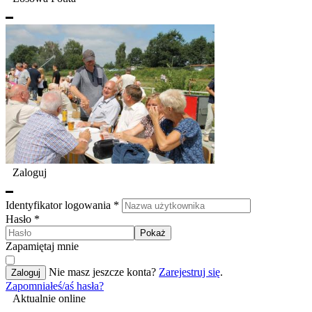
Zaloguj
Identyfikator logowania
*
Hasło
*
Pokaż
Zapamiętaj mnie
Nie masz jeszcze konta?
Zarejestruj się
.
Zaloguj
Zapomniałeś/aś hasła?
Aktualnie online