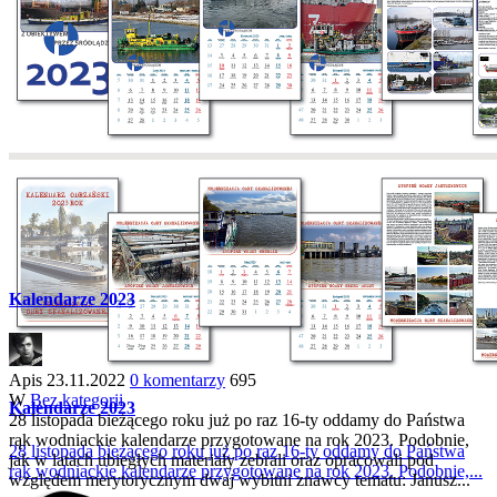
Kalendarze 2023
Apis
23.11.2022
0 komentarzy
695
W
Bez kategorii
Kalendarze 2023
28 listopada bieżącego roku już po raz 16-ty oddamy do Państwa
rąk wodniackie kalendarze przygotowane na rok 2023. Podobnie,
28 listopada bieżącego roku już po raz 16-ty oddamy do Państwa
jak w latach ubiegłych materiały zebrali oraz opracowali pod
rąk wodniackie kalendarze przygotowane na rok 2023. Podobnie,...
względem merytorycznym dwaj wybitni znawcy tematu: Janusz...